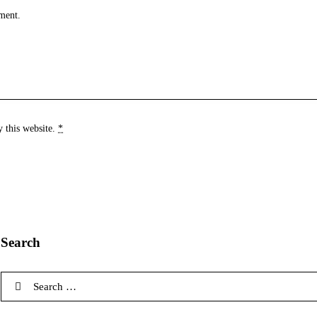
ment.
y this website.
*
Search