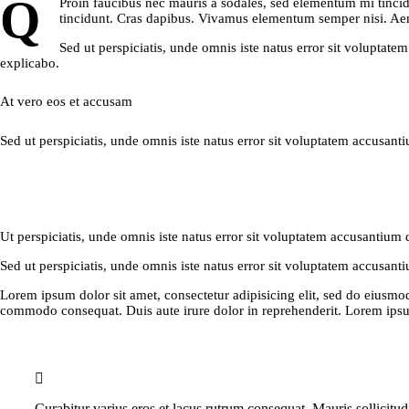
Q
Proin faucibus nec mauris a sodales, sed elementum mi tincidu
tincidunt. Cras dapibus. Vivamus elementum semper nisi. Aenea
Sed ut perspiciatis, unde omnis iste natus error sit voluptate
explicabo.
At vero eos et accusam
Sed ut perspiciatis, unde omnis iste natus error sit voluptatem accusant
Ut perspiciatis, unde omnis iste natus error sit voluptatem accusantium 
Sed ut perspiciatis, unde omnis iste natus error sit voluptatem accusant
Lorem ipsum dolor sit amet, consectetur adipisicing elit, sed do eiusmo
commodo consequat. Duis aute irure dolor in reprehenderit. Lorem ipsum 
Curabitur varius eros et lacus rutrum consequat. Mauris sollicitu