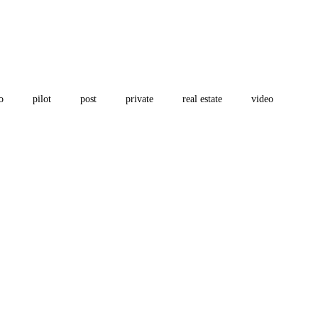
o
pilot
post
private
real estate
video