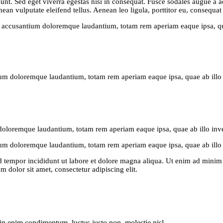
nt. Sed eget viverra egestas nisi in consequat. Fusce sodales augue a ac
n vulputate eleifend tellus. Aenean leo ligula, porttitor eu, consequat 
m accusantium doloremque laudantium, totam rem aperiam eaque ipsa, quae 
ium doloremque laudantium, totam rem aperiam eaque ipsa, quae ab illo inv
doloremque laudantium, totam rem aperiam eaque ipsa, quae ab illo invent
ium doloremque laudantium, totam rem aperiam eaque ipsa, quae ab illo in
d tempor incididunt ut labore et dolore magna aliqua. Ut enim ad minim v
dolor sit amet, consectetur adipiscing elit.
din enim condimentum, luctus justo non, molestie nisl.